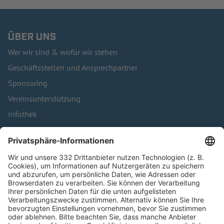
ÜBER UNS
Wer wir sind & wofür wir stehen
Geschäftsstellen und Ansprechpartner
Sponsoring
Vereinsunterstützung
Infothek
Kontakt
HÄUFIG BESUCHTE SEITEN
Pässe und Vereinswechsel
Trainerausbildung
Schulungsangebot Vereinsmitarbeiter
BFV-Geschäftsstellen