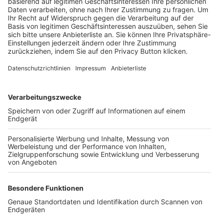
Trainerbörse
Login SpielPlus
FOLGE DEM BFV
TOP-VEREINE
TOP-PARTNER