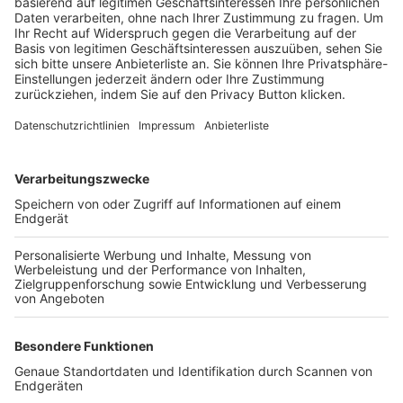
Trainerbörse
Login SpielPlus
FOLGE DEM BFV
TOP-VEREINE
TOP-PARTNER