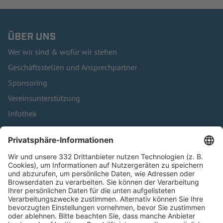
ÜBER UNS
Wer wir sind & wofür wir stehen
Geschäftsstellen und Ansprechpartner
Sponsoring
Vereinsunterstützung
Infothek
Kontakt
HÄUFIG BESUCHTE SEITEN
Pässe und Vereinswechsel
Trainerausbildung
Schulungsangebot Vereinsmitarbeiter
BFV-Geschäftsstellen