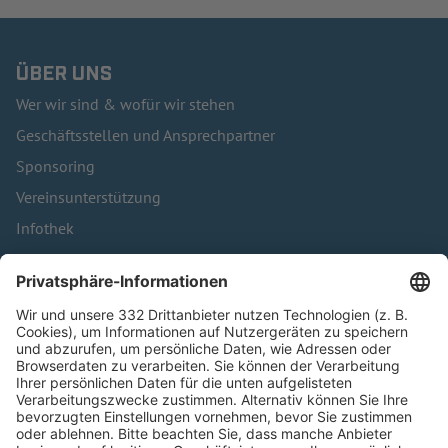
ÜBER UNS
Wer wir sind & wofür wir stehen
Geschäftsstellen und Ansprechpartner
Sponsoring
Vereinsunterstützung
Infothek
Kontakt
HÄUFIG BESUCHTE SEITEN
Pässe und Vereinswechsel
Trainerausbildung
Schulungsangebot Vereinsmitarbeiter
BFV-Geschäftsstellen