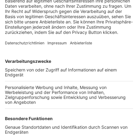
Trainerbörse
Login SpielPlus
FOLGE DEM BFV
TOP-VEREINE
TOP-PARTNER