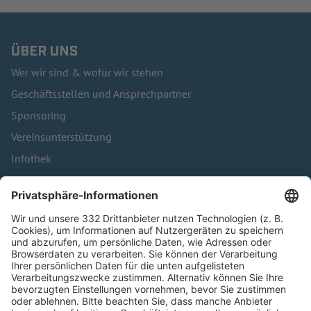
ÜBER UNS
Wer wir sind & wofür wir stehen
Geschäftsstellen und Ansprechpartner
Sponsoring
Vereinsunterstützung
Infothek
Kontakt
HÄUFIG BESUCHTE SEITEN
Pässe und Vereinswechsel
Trainerausbildung
Schulungsangebot Vereinsmitarbeiter
BFV-Geschäftsstellen