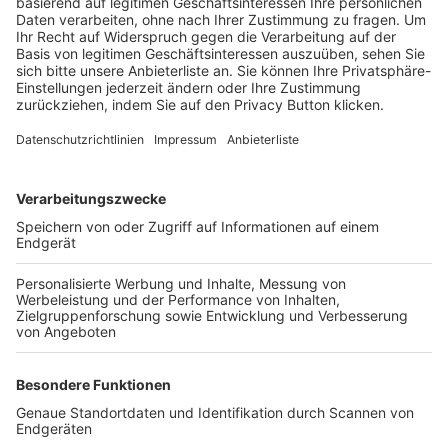
Trainerbörse
Login SpielPlus
FOLGE DEM BFV
TOP-VEREINE
TOP-PARTNER