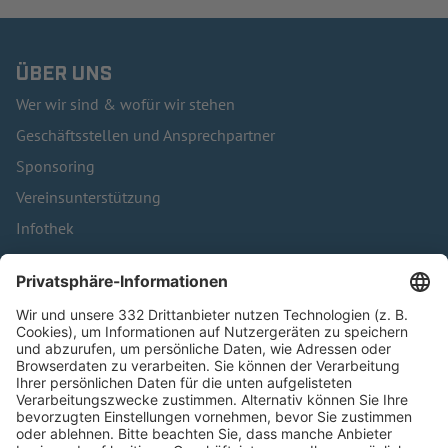
ÜBER UNS
Wer wir sind & wofür wir stehen
Geschäftsstellen und Ansprechpartner
Sponsoring
Vereinsunterstützung
Infothek
Kontakt
HÄUFIG BESUCHTE SEITEN
Pässe und Vereinswechsel
Trainerausbildung
Schulungsangebot Vereinsmitarbeiter
BFV-Geschäftsstellen