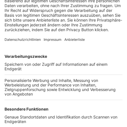
Trainerbörse
Login SpielPlus
FOLGE DEM BFV
TOP-VEREINE
TOP-PARTNER