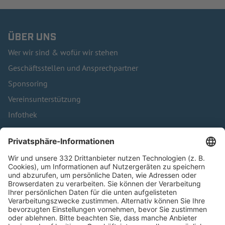
ÜBER UNS
Wer wir sind & wofür wir stehen
Geschäftsstellen und Ansprechpartner
Sponsoring
Vereinsunterstützung
Infothek
Kontakt
HÄUFIG BESUCHTE SEITEN
Pässe und Vereinswechsel
Trainerausbildung
Schulungsangebot Vereinsmitarbeiter
BFV-Geschäftsstellen