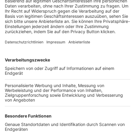
Trainerbörse
Login SpielPlus
FOLGE DEM BFV
TOP-VEREINE
TOP-PARTNER