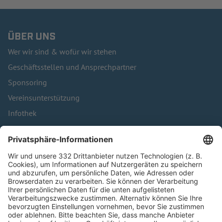
ÜBER UNS
Wer wir sind & wofür wir stehen
Geschäftsstellen und Ansprechpartner
Sponsoring
Vereinsunterstützung
Infothek
Kontakt
HÄUFIG BESUCHTE SEITEN
Pässe und Vereinswechsel
Trainerausbildung
Schulungsangebot Vereinsmitarbeiter
BFV-Geschäftsstellen