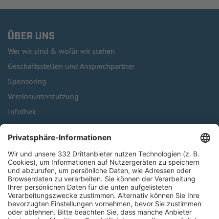
ÜBER UNS
Wer wir sind & wofür wir stehen
Geschäftsstellen und Ansprechpartner
Sponsoring
Vereinsunterstützung
Infothek
Kontakt
HÄUFIG BESUCHTE SEITEN
Pässe und Vereinswechsel
Trainerausbildung
Schulungsangebot Vereinsmitarbeiter
BFV-Geschäftsstellen