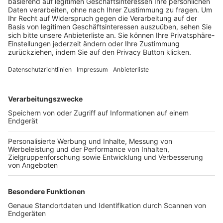
Trainerbörse
Login SpielPlus
FOLGE DEM BFV
TOP-VEREINE
TOP-PARTNER