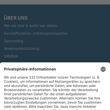
ÜBER UNS
Wer wir sind & wofür wir stehen
Geschäftsstellen und Ansprechpartner
Sponsoring
Vereinsunterstützung
Infothek
Kontakt
HÄUFIG BESUCHTE SEITEN
Pässe und Vereinswechsel
Trainerausbildung
Schulungsangebot Vereinsmitarbeiter
BFV-Geschäftsstellen