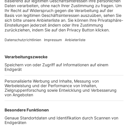
Trainerbörse
Login SpielPlus
FOLGE DEM BFV
TOP-VEREINE
TOP-PARTNER