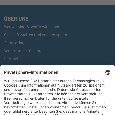
ÜBER UNS
Wer wir sind & wofür wir stehen
Geschäftsstellen und Ansprechpartner
Sponsoring
Vereinsunterstützung
Infothek
Kontakt
HÄUFIG BESUCHTE SEITEN
Pässe und Vereinswechsel
Trainerausbildung
Schulungsangebot Vereinsmitarbeiter
BFV-Geschäftsstellen