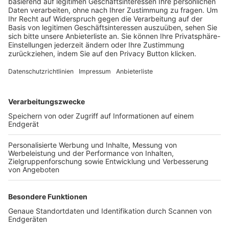
Trainerbörse
Login SpielPlus
FOLGE DEM BFV
TOP-VEREINE
TOP-PARTNER