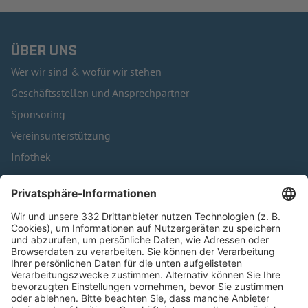
ÜBER UNS
Wer wir sind & wofür wir stehen
Geschäftsstellen und Ansprechpartner
Sponsoring
Vereinsunterstützung
Infothek
Kontakt
HÄUFIG BESUCHTE SEITEN
Pässe und Vereinswechsel
Trainerausbildung
Schulungsangebot Vereinsmitarbeiter
BFV-Geschäftsstellen