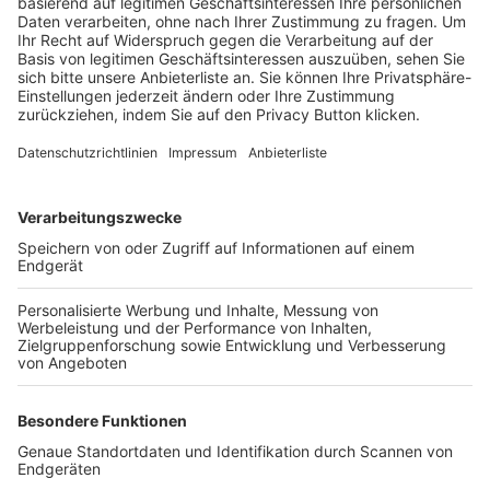
Trainerbörse
Login SpielPlus
FOLGE DEM BFV
TOP-VEREINE
TOP-PARTNER