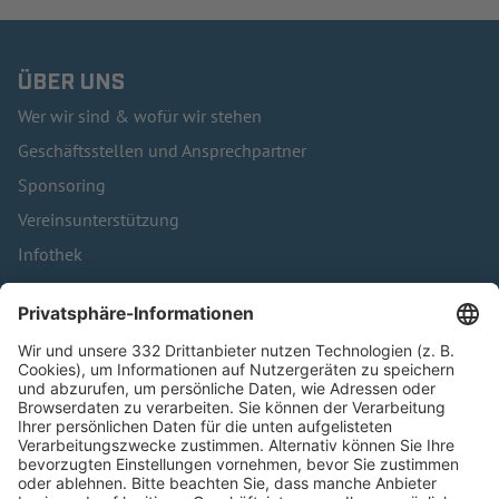
ÜBER UNS
Wer wir sind & wofür wir stehen
Geschäftsstellen und Ansprechpartner
Sponsoring
Vereinsunterstützung
Infothek
Kontakt
HÄUFIG BESUCHTE SEITEN
Pässe und Vereinswechsel
Trainerausbildung
Schulungsangebot Vereinsmitarbeiter
BFV-Geschäftsstellen