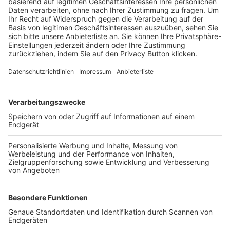
Trainerbörse
Login SpielPlus
FOLGE DEM BFV
TOP-VEREINE
TOP-PARTNER