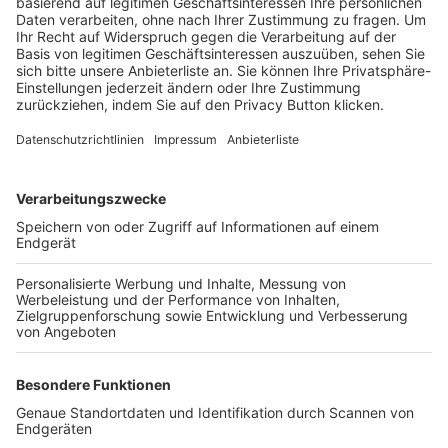
Trainerbörse
Login SpielPlus
FOLGE DEM BFV
TOP-VEREINE
TOP-PARTNER