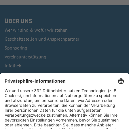
ÜBER UNS
Wer wir sind & wofür wir stehen
Geschäftsstellen und Ansprechpartner
Sponsoring
Vereinsunterstützung
Infothek
Kontakt
HÄUFIG BESUCHTE SEITEN
Pässe und Vereinswechsel
Trainerausbildung
Schulungsangebot Vereinsmitarbeiter
BFV-Geschäftsstellen