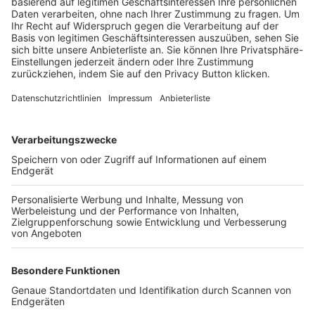
Trainerbörse
Login SpielPlus
FOLGE DEM BFV
TOP-VEREINE
TOP-PARTNER