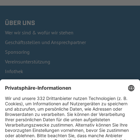
ÜBER UNS
Wer wir sind & wofür wir stehen
Geschäftsstellen und Ansprechpartner
Sponsoring
Vereinsunterstützung
Infothek
Kontakt
HÄUFIG BESUCHTE SEITEN
Pässe und Vereinswechsel
Trainerausbildung
Schulungsangebot Vereinsmitarbeiter
BFV-Geschäftsstellen