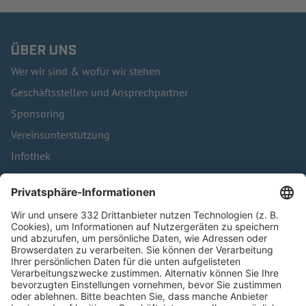
ÜBER UNS
Wer wir sind & wofür wir stehen
Geschäftsstellen und Ansprechpartner
Sponsoring
Vereinsunterstützung
Infothek
Kontakt
HÄUFIG BESUCHTE SEITEN
Pässe und Vereinswechsel
Trainerausbildung
Schulungsangebot Vereinsmitarbeiter
BFV-Geschäftsstellen