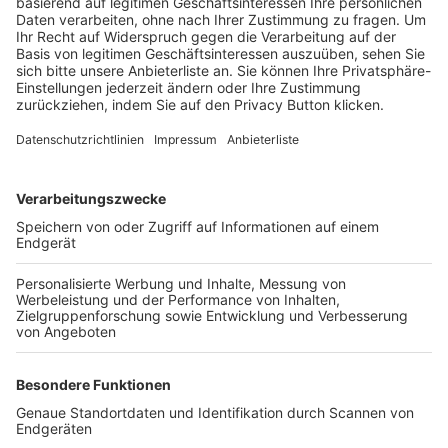
Trainerbörse
Login SpielPlus
FOLGE DEM BFV
TOP-VEREINE
TOP-PARTNER