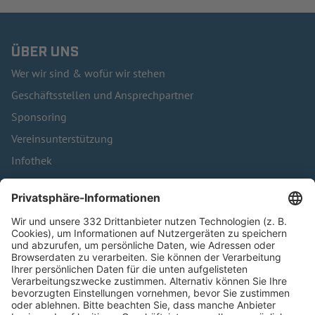
ÜBER UNS
Wer wir sind & wofür wir stehen
Geschäftsstellen und Ansprechpartner
Sponsoring
Vereinsunterstützung
Infothek
Kontakt
HÄUFIG BESUCHTE SEITEN
Pässe und Vereinswechsel
Trainerausbildung
Schulungsangebot Vereinsmitarbeiter
BFV-Geschäftsstellen