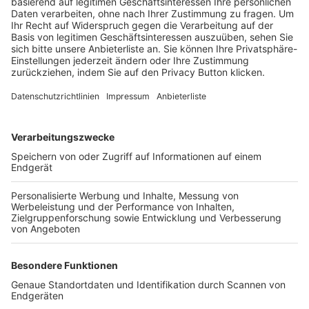
Trainerbörse
Login SpielPlus
FOLGE DEM BFV
TOP-VEREINE
TOP-PARTNER