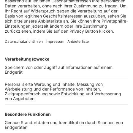
Trainerbörse
Login SpielPlus
FOLGE DEM BFV
TOP-VEREINE
TOP-PARTNER