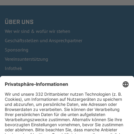
ÜBER UNS
Wer wir sind & wofür wir stehen
Geschäftsstellen und Ansprechpartner
Sponsoring
Vereinsunterstützung
Infothek
Kontakt
HÄUFIG BESUCHTE SEITEN
Pässe und Vereinswechsel
Trainerausbildung
Schulungsangebot Vereinsmitarbeiter
BFV-Geschäftsstellen