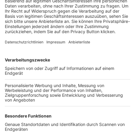
Trainerbörse
Login SpielPlus
FOLGE DEM BFV
TOP-VEREINE
TOP-PARTNER