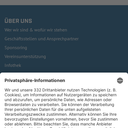
ÜBER UNS
Wer wir sind & wofür wir stehen
Geschäftsstellen und Ansprechpartner
Sponsoring
Vereinsunterstützung
Infothek
Kontakt
HÄUFIG BESUCHTE SEITEN
Pässe und Vereinswechsel
Trainerausbildung
Schulungsangebot Vereinsmitarbeiter
BFV-Geschäftsstellen