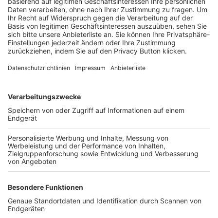
Trainerbörse
Login SpielPlus
FOLGE DEM BFV
TOP-VEREINE
TOP-PARTNER