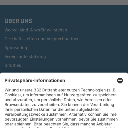
ÜBER UNS
Wer wir sind & wofür wir stehen
Geschäftsstellen und Ansprechpartner
Sponsoring
Vereinsunterstützung
Infothek
Kontakt
HÄUFIG BESUCHTE SEITEN
Pässe und Vereinswechsel
Trainerausbildung
Schulungsangebot Vereinsmitarbeiter
BFV-Geschäftsstellen