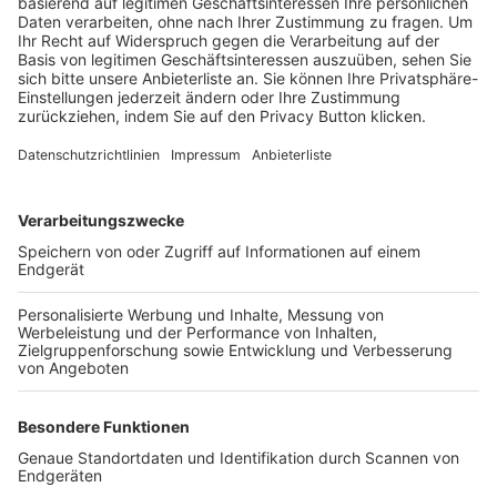
Trainerbörse
Login SpielPlus
FOLGE DEM BFV
TOP-VEREINE
TOP-PARTNER