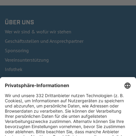
ÜBER UNS
Wer wir sind & wofür wir stehen
Geschäftsstellen und Ansprechpartner
Sponsoring
Vereinsunterstützung
Infothek
Kontakt
HÄUFIG BESUCHTE SEITEN
Pässe und Vereinswechsel
Trainerausbildung
Schulungsangebot Vereinsmitarbeiter
BFV-Geschäftsstellen