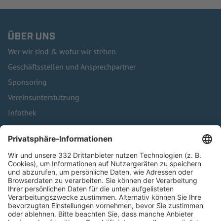
ÜBER UNS
Wer wir sind & wofür wir stehen
Geschäftsstellen und Ansprechpartner
Sponsoring
Vereinsunterstützung
Infothek
Kontakt
HÄUFIG BESUCHTE SEITEN
Pässe und Vereinswechsel
Trainerausbildung
Schulungsangebot Vereinsmitarbeiter
BFV-Geschäftsstellen