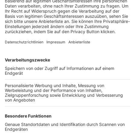
Trainerbörse
Login SpielPlus
FOLGE DEM BFV
TOP-VEREINE
TOP-PARTNER