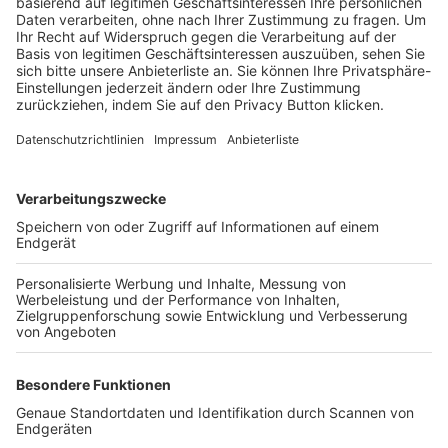
Trainerbörse
Login SpielPlus
FOLGE DEM BFV
TOP-VEREINE
TOP-PARTNER