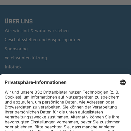
ÜBER UNS
Wer wir sind & wofür wir stehen
Geschäftsstellen und Ansprechpartner
Sponsoring
Vereinsunterstützung
Infothek
Kontakt
HÄUFIG BESUCHTE SEITEN
Pässe und Vereinswechsel
Trainerausbildung
Schulungsangebot Vereinsmitarbeiter
BFV-Geschäftsstellen