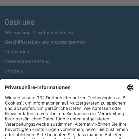
ÜBER UNS
Wer wir sind & wofür wir stehen
Geschäftsstellen und Ansprechpartner
Sponsoring
Vereinsunterstützung
Infothek
Kontakt
HÄUFIG BESUCHTE SEITEN
Pässe und Vereinswechsel
Trainerausbildung
Schulungsangebot Vereinsmitarbeiter
BFV-Geschäftsstellen