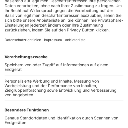
Trainerbörse
Login SpielPlus
FOLGE DEM BFV
TOP-VEREINE
TOP-PARTNER