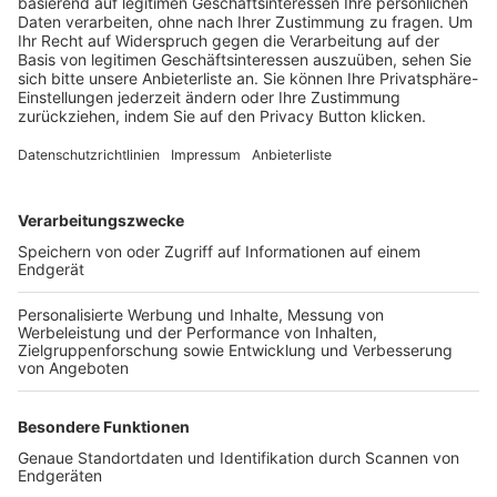
Trainerbörse
Login SpielPlus
FOLGE DEM BFV
TOP-VEREINE
TOP-PARTNER