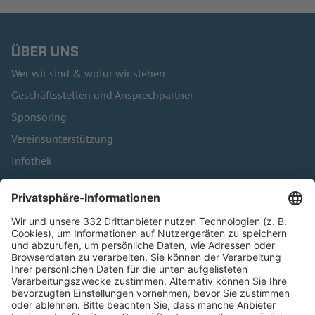
ÜBER UNS
Wer wir sind & wofür wir stehen
Geschäftsstellen und Ansprechpartner
Sponsoring
Vereinsunterstützung
Infothek
Kontakt
HÄUFIG BESUCHTE SEITEN
Pässe und Vereinswechsel
Trainerausbildung
Schulungsangebot Vereinsmitarbeiter
BFV-Geschäftsstellen