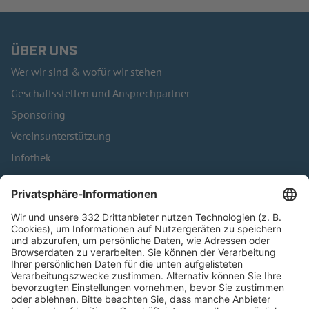
ÜBER UNS
Wer wir sind & wofür wir stehen
Geschäftsstellen und Ansprechpartner
Sponsoring
Vereinsunterstützung
Infothek
Kontakt
HÄUFIG BESUCHTE SEITEN
Pässe und Vereinswechsel
Trainerausbildung
Schulungsangebot Vereinsmitarbeiter
BFV-Geschäftsstellen