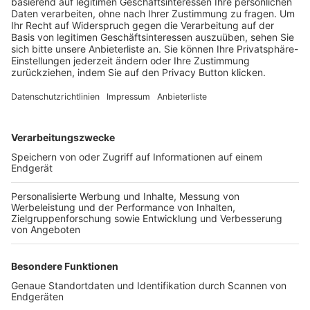
Trainerbörse
Login SpielPlus
FOLGE DEM BFV
TOP-VEREINE
TOP-PARTNER