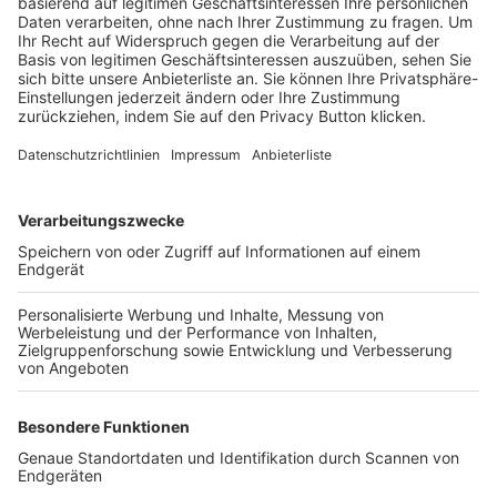
Trainerbörse
Login SpielPlus
FOLGE DEM BFV
TOP-VEREINE
TOP-PARTNER