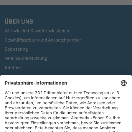
ÜBER UNS
Wer wir sind & wofür wir stehen
Geschäftsstellen und Ansprechpartner
Sponsoring
Vereinsunterstützung
Infothek
Kontakt
HÄUFIG BESUCHTE SEITEN
Pässe und Vereinswechsel
Trainerausbildung
Schulungsangebot Vereinsmitarbeiter
BFV-Geschäftsstellen