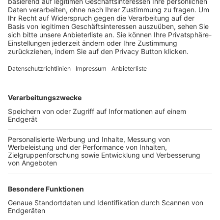
Trainerbörse
Login SpielPlus
FOLGE DEM BFV
TOP-VEREINE
TOP-PARTNER