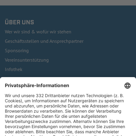
ÜBER UNS
Wer wir sind & wofür wir stehen
Geschäftsstellen und Ansprechpartner
Sponsoring
Vereinsunterstützung
Infothek
Kontakt
HÄUFIG BESUCHTE SEITEN
Pässe und Vereinswechsel
Trainerausbildung
Schulungsangebot Vereinsmitarbeiter
BFV-Geschäftsstellen