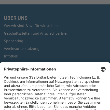
ÜBER UNS
Wer wir sind & wofür wir stehen
Geschäftsstellen und Ansprechpartner
Sponsoring
Vereinsunterstützung
Infothek
Kontakt
HÄUFIG BESUCHTE SEITEN
Pässe und Vereinswechsel
Trainerausbildung
Schulungsangebot Vereinsmitarbeiter
BFV-Geschäftsstellen