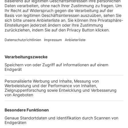
Trainerbörse
Login SpielPlus
FOLGE DEM BFV
TOP-VEREINE
TOP-PARTNER