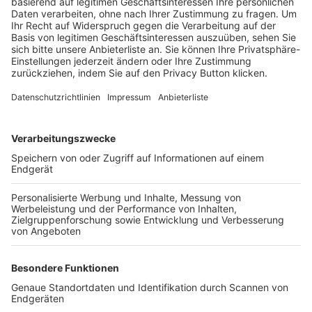
Trainerbörse
Login SpielPlus
FOLGE DEM BFV
TOP-VEREINE
TOP-PARTNER