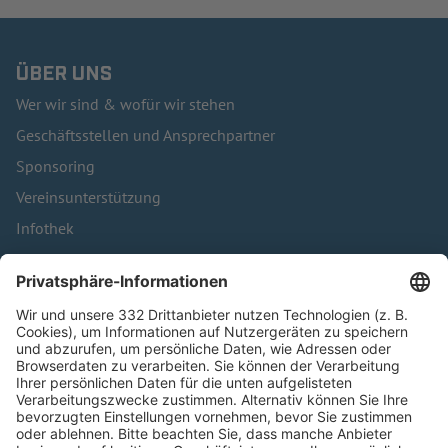
ÜBER UNS
Wer wir sind & wofür wir stehen
Geschäftsstellen und Ansprechpartner
Sponsoring
Vereinsunterstützung
Infothek
Kontakt
HÄUFIG BESUCHTE SEITEN
Pässe und Vereinswechsel
Trainerausbildung
Schulungsangebot Vereinsmitarbeiter
BFV-Geschäftsstellen