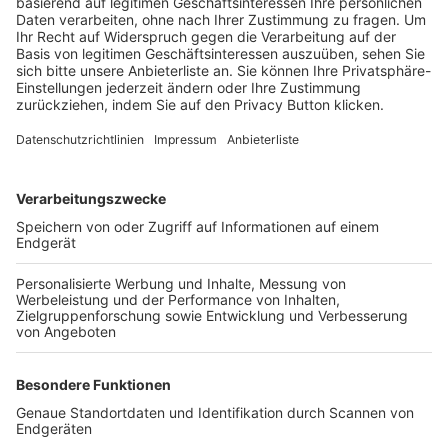
Trainerbörse
Login SpielPlus
FOLGE DEM BFV
TOP-VEREINE
TOP-PARTNER