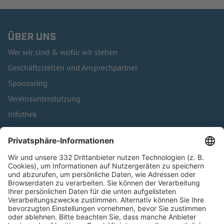
ÜBER UNS
Wer wir sind & wofür wir stehen
Geschäftsstellen und Ansprechpartner
Sponsoring
Vereinsunterstützung
Infothek
Kontakt
HÄUFIG BESUCHTE SEITEN
Pässe und Vereinswechsel
Trainerausbildung
Schulungsangebot Vereinsmitarbeiter
BFV-Geschäftsstellen