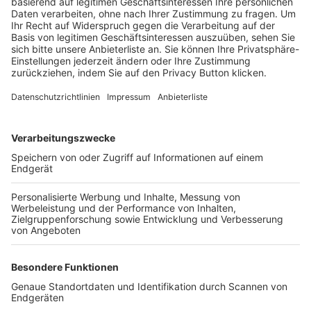
Trainerbörse
Login SpielPlus
FOLGE DEM BFV
TOP-VEREINE
TOP-PARTNER