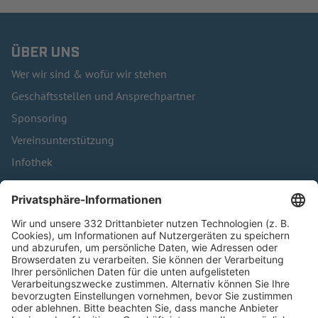
ÜBER UNS
Wer wir sind & wofür wir stehen
Geschäftsstellen und Ansprechpartner
Sponsoring
Vereinsunterstützung
Infothek
Kontakt
HÄUFIG BESUCHTE SEITEN
Pässe und Vereinswechsel
Trainerausbildung
Schulungsangebot Vereinsmitarbeiter
BFV-Geschäftsstellen