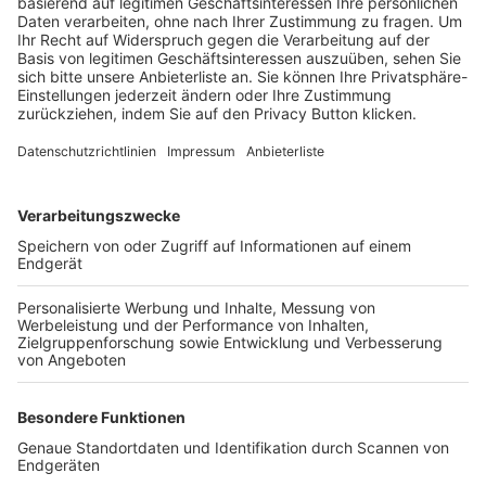
Trainerbörse
Login SpielPlus
FOLGE DEM BFV
TOP-VEREINE
TOP-PARTNER