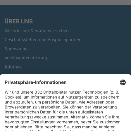
ÜBER UNS
Wer wir sind & wofür wir stehen
Geschäftsstellen und Ansprechpartner
Sponsoring
Vereinsunterstützung
Infothek
Kontakt
HÄUFIG BESUCHTE SEITEN
Pässe und Vereinswechsel
Trainerausbildung
Schulungsangebot Vereinsmitarbeiter
BFV-Geschäftsstellen