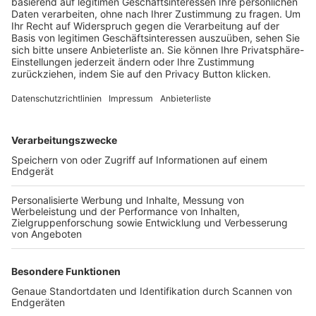
Trainerbörse
Login SpielPlus
FOLGE DEM BFV
TOP-VEREINE
TOP-PARTNER