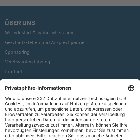
ÜBER UNS
Wer wir sind & wofür wir stehen
Geschäftsstellen und Ansprechpartner
Sponsoring
Vereinsunterstützung
Infothek
Kontakt
HÄUFIG BESUCHTE SEITEN
Pässe und Vereinswechsel
Trainerausbildung
Schulungsangebot Vereinsmitarbeiter
BFV-Geschäftsstellen