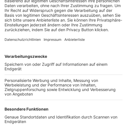
Trainerbörse
Login SpielPlus
FOLGE DEM BFV
TOP-VEREINE
TOP-PARTNER