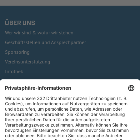
ÜBER UNS
Wer wir sind & wofür wir stehen
Geschäftsstellen und Ansprechpartner
Sponsoring
Vereinsunterstützung
Infothek
Kontakt
HÄUFIG BESUCHTE SEITEN
Pässe und Vereinswechsel
Trainerausbildung
Schulungsangebot Vereinsmitarbeiter
BFV-Geschäftsstellen