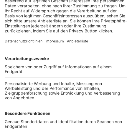
Trainerbörse
Login SpielPlus
FOLGE DEM BFV
TOP-VEREINE
TOP-PARTNER