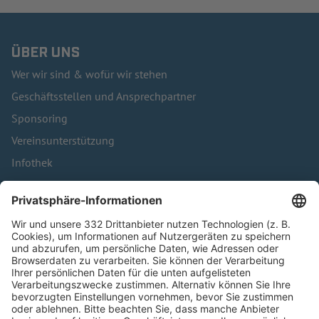
ÜBER UNS
Wer wir sind & wofür wir stehen
Geschäftsstellen und Ansprechpartner
Sponsoring
Vereinsunterstützung
Infothek
Kontakt
HÄUFIG BESUCHTE SEITEN
Pässe und Vereinswechsel
Trainerausbildung
Schulungsangebot Vereinsmitarbeiter
BFV-Geschäftsstellen