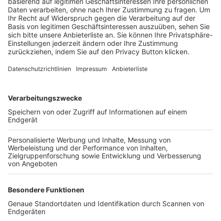
Trainerbörse
Login SpielPlus
FOLGE DEM BFV
TOP-VEREINE
TOP-PARTNER