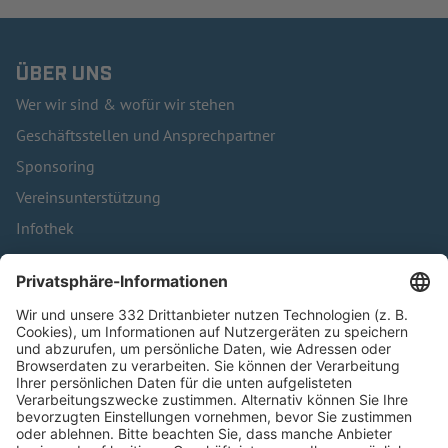
ÜBER UNS
Wer wir sind & wofür wir stehen
Geschäftsstellen und Ansprechpartner
Sponsoring
Vereinsunterstützung
Infothek
Kontakt
HÄUFIG BESUCHTE SEITEN
Pässe und Vereinswechsel
Trainerausbildung
Schulungsangebot Vereinsmitarbeiter
BFV-Geschäftsstellen