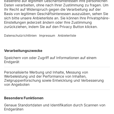
Trainerbörse
Login SpielPlus
FOLGE DEM BFV
TOP-VEREINE
TOP-PARTNER