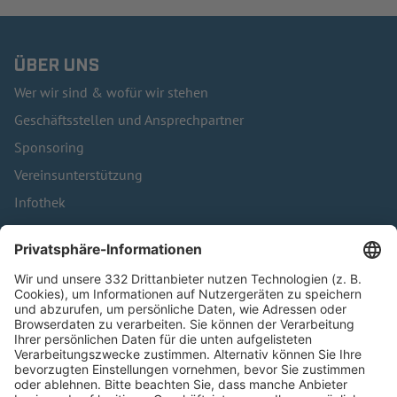
ÜBER UNS
Wer wir sind & wofür wir stehen
Geschäftsstellen und Ansprechpartner
Sponsoring
Vereinsunterstützung
Infothek
Kontakt
HÄUFIG BESUCHTE SEITEN
Pässe und Vereinswechsel
Trainerausbildung
Schulungsangebot Vereinsmitarbeiter
BFV-Geschäftsstellen