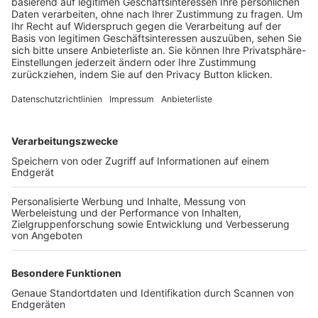
Trainerbörse
Login SpielPlus
FOLGE DEM BFV
TOP-VEREINE
TOP-PARTNER