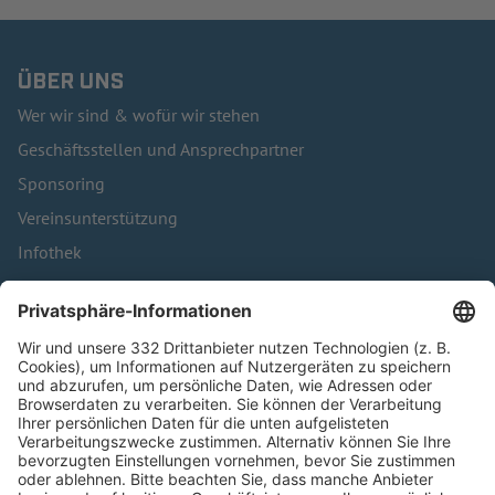
ÜBER UNS
Wer wir sind & wofür wir stehen
Geschäftsstellen und Ansprechpartner
Sponsoring
Vereinsunterstützung
Infothek
Kontakt
HÄUFIG BESUCHTE SEITEN
Pässe und Vereinswechsel
Trainerausbildung
Schulungsangebot Vereinsmitarbeiter
BFV-Geschäftsstellen