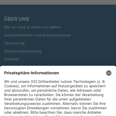
ÜBER UNS
Wer wir sind & wofür wir stehen
Geschäftsstellen und Ansprechpartner
Sponsoring
Vereinsunterstützung
Infothek
Kontakt
HÄUFIG BESUCHTE SEITEN
Pässe und Vereinswechsel
Trainerausbildung
Schulungsangebot Vereinsmitarbeiter
BFV-Geschäftsstellen