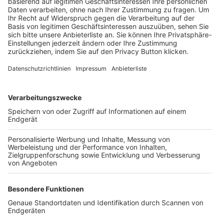
Trainerbörse
Login SpielPlus
FOLGE DEM BFV
TOP-VEREINE
TOP-PARTNER