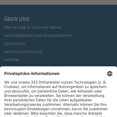
ÜBER UNS
Wer wir sind & wofür wir stehen
Geschäftsstellen und Ansprechpartner
Sponsoring
Vereinsunterstützung
Infothek
Kontakt
HÄUFIG BESUCHTE SEITEN
Pässe und Vereinswechsel
Trainerausbildung
Schulungsangebot Vereinsmitarbeiter
BFV-Geschäftsstellen