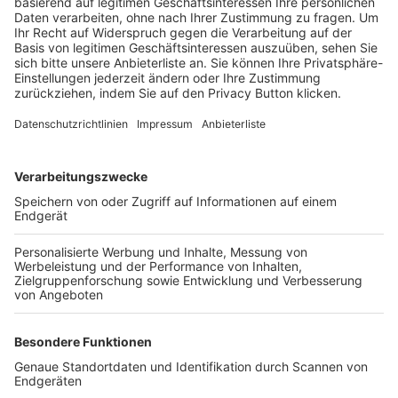
Trainerbörse
Login SpielPlus
FOLGE DEM BFV
TOP-VEREINE
TOP-PARTNER