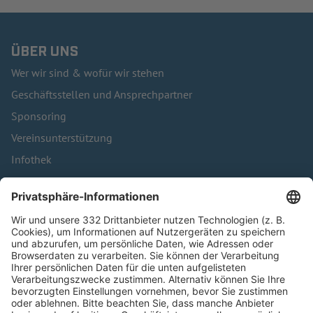
ÜBER UNS
Wer wir sind & wofür wir stehen
Geschäftsstellen und Ansprechpartner
Sponsoring
Vereinsunterstützung
Infothek
Kontakt
HÄUFIG BESUCHTE SEITEN
Pässe und Vereinswechsel
Trainerausbildung
Schulungsangebot Vereinsmitarbeiter
BFV-Geschäftsstellen