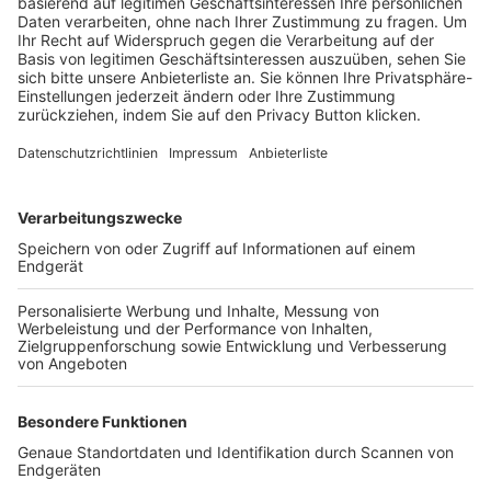
Trainerbörse
Login SpielPlus
FOLGE DEM BFV
TOP-VEREINE
TOP-PARTNER