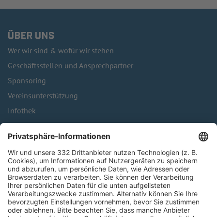
ÜBER UNS
Wer wir sind & wofür wir stehen
Geschäftsstellen und Ansprechpartner
Sponsoring
Vereinsunterstützung
Infothek
Kontakt
HÄUFIG BESUCHTE SEITEN
Pässe und Vereinswechsel
Trainerausbildung
Schulungsangebot Vereinsmitarbeiter
BFV-Geschäftsstellen