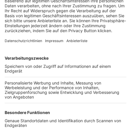
Trainerbörse
Login SpielPlus
FOLGE DEM BFV
TOP-VEREINE
TOP-PARTNER