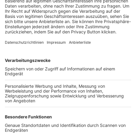
Trainerbörse
Login SpielPlus
FOLGE DEM BFV
TOP-VEREINE
TOP-PARTNER