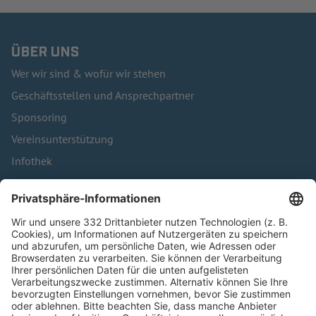
ÜBER UNS
Wer wir sind & wofür wir stehen
Geschäftsstellen und Ansprechpartner
Sponsoring
Vereinsunterstützung
Infothek
Kontakt
HÄUFIG BESUCHTE SEITEN
Pässe und Vereinswechsel
Trainerausbildung
Schulungsangebot Vereinsmitarbeiter
BFV-Geschäftsstellen