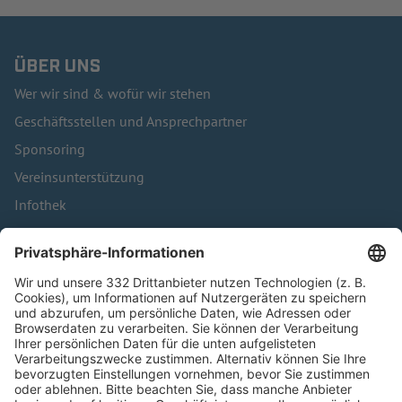
ÜBER UNS
Wer wir sind & wofür wir stehen
Geschäftsstellen und Ansprechpartner
Sponsoring
Vereinsunterstützung
Infothek
Kontakt
HÄUFIG BESUCHTE SEITEN
Pässe und Vereinswechsel
Trainerausbildung
Schulungsangebot Vereinsmitarbeiter
BFV-Geschäftsstellen