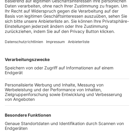
Trainerbörse
Login SpielPlus
FOLGE DEM BFV
TOP-VEREINE
TOP-PARTNER