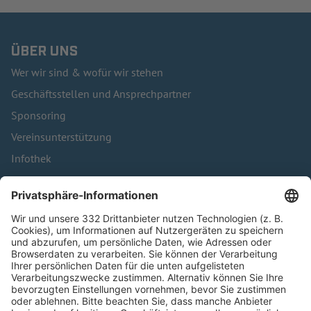
ÜBER UNS
Wer wir sind & wofür wir stehen
Geschäftsstellen und Ansprechpartner
Sponsoring
Vereinsunterstützung
Infothek
Kontakt
HÄUFIG BESUCHTE SEITEN
Pässe und Vereinswechsel
Trainerausbildung
Schulungsangebot Vereinsmitarbeiter
BFV-Geschäftsstellen