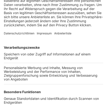
Trainerbörse
Login SpielPlus
FOLGE DEM BFV
TOP-VEREINE
TOP-PARTNER