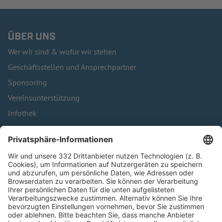
ÜBER UNS
Wer wir sind & wofür wir stehen
Geschäftsstellen und Ansprechpartner
Sponsoring
Vereinsunterstützung
Infothek
Kontakt
HÄUFIG BESUCHTE SEITEN
Pässe und Vereinswechsel
Trainerausbildung
Schulungsangebot Vereinsmitarbeiter
BFV-Geschäftsstellen