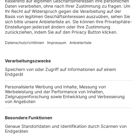
Trainerbörse
Login SpielPlus
FOLGE DEM BFV
TOP-VEREINE
TOP-PARTNER