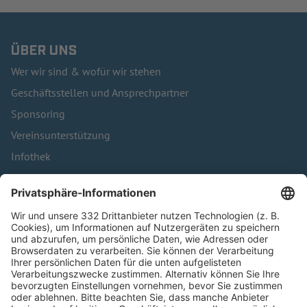
ÜBER UNS
Wer wir sind & wofür wir stehen
Geschäftsstellen und Ansprechpartner
Sponsoring
Vereinsunterstützung
Infothek
Kontakt
HÄUFIG BESUCHTE SEITEN
Pässe und Vereinswechsel
Trainerausbildung
Schulungsangebot Vereinsmitarbeiter
BFV-Geschäftsstellen