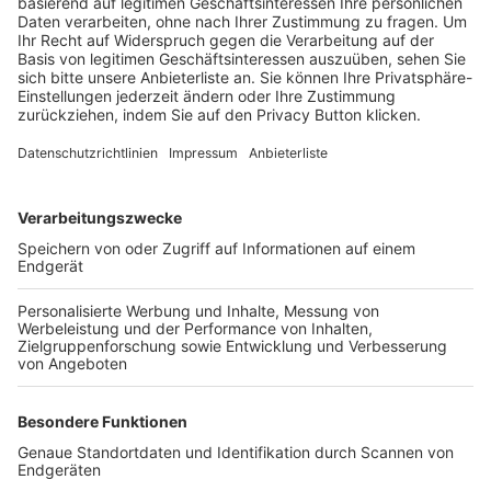
Trainerbörse
Login SpielPlus
FOLGE DEM BFV
TOP-VEREINE
TOP-PARTNER