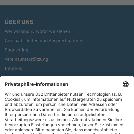
ÜBER UNS
Wer wir sind & wofür wir stehen
Geschäftsstellen und Ansprechpartner
Sponsoring
Vereinsunterstützung
Infothek
Kontakt
HÄUFIG BESUCHTE SEITEN
Pässe und Vereinswechsel
Trainerausbildung
Schulungsangebot Vereinsmitarbeiter
BFV-Geschäftsstellen