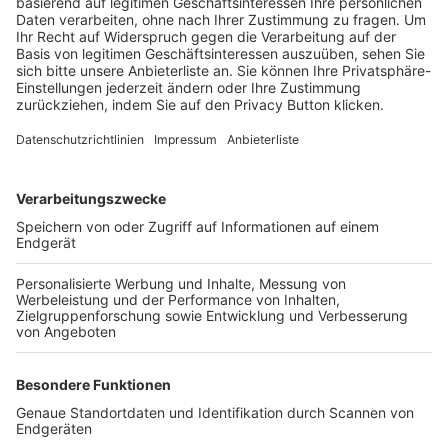
Trainerbörse
Login SpielPlus
FOLGE DEM BFV
TOP-VEREINE
TOP-PARTNER