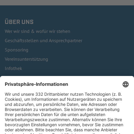
ÜBER UNS
Wer wir sind & wofür wir stehen
Geschäftsstellen und Ansprechpartner
Sponsoring
Vereinsunterstützung
Infothek
Kontakt
HÄUFIG BESUCHTE SEITEN
Pässe und Vereinswechsel
Trainerausbildung
Schulungsangebot Vereinsmitarbeiter
BFV-Geschäftsstellen