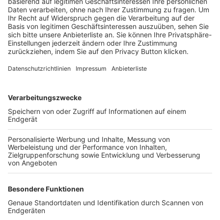
Trainerbörse
Login SpielPlus
FOLGE DEM BFV
TOP-VEREINE
TOP-PARTNER