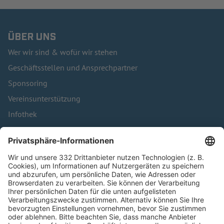
ÜBER UNS
Wer wir sind & wofür wir stehen
Geschäftsstellen und Ansprechpartner
Sponsoring
Vereinsunterstützung
Infothek
Kontakt
HÄUFIG BESUCHTE SEITEN
Pässe und Vereinswechsel
Trainerausbildung
Schulungsangebot Vereinsmitarbeiter
BFV-Geschäftsstellen