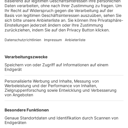
Trainerbörse
Login SpielPlus
FOLGE DEM BFV
TOP-VEREINE
TOP-PARTNER